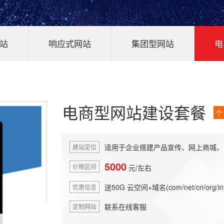
站
响应式网站
集团型网站
电
电商型网站建设套餐
个
适用于企业搭建产品宣传、网上商城、
建站定位
5000
价格区间
元/左右
送50G 云空间+域名(com/net/cn/org/i
优惠信息
联系在线客服
定制网站